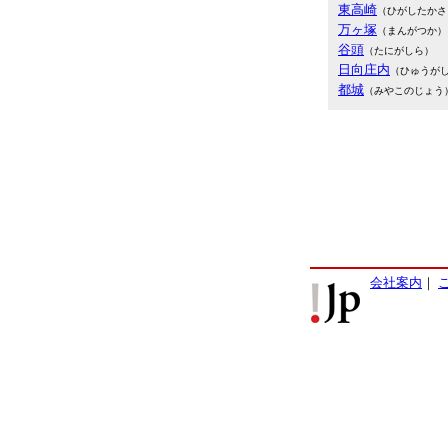
東高崎
（ひがしたかさ
万ヶ塚
（まんがつか）
谷頭
（たにがしら）
日向庄内
（ひゅうが
都城
（みやこのじょう
会社案内
｜