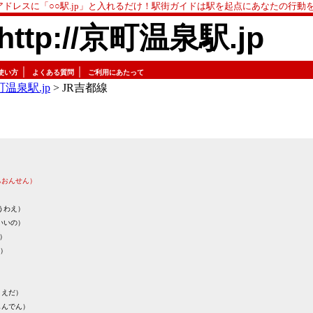
アドレスに「○○駅.jp」と入れるだけ！駅街ガイドは駅を起点にあなたの行動
http://京町温泉駅.jp
｜
｜
使い方
よくある質問
ご利用にあたって
温泉駅.jp
> JR吉都線
ちおんせん）
うわえ）
いいの）
）
）
まえだ）
しんでん）