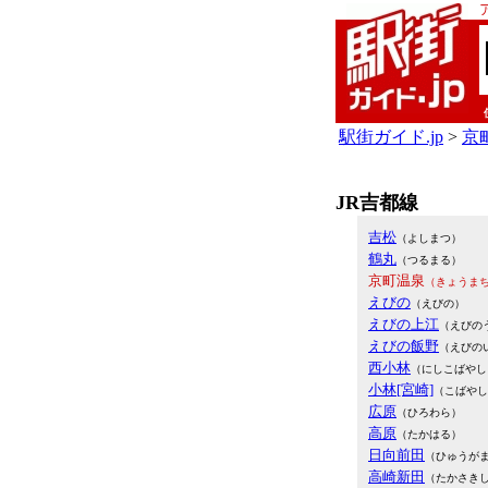
駅街ガイド.jp
>
京町
JR吉都線
吉松
（よしまつ）
鶴丸
（つるまる）
京町温泉
（きょうま
えびの
（えびの）
えびの上江
（えびの
えびの飯野
（えびの
西小林
（にしこばやし
小林[宮崎]
（こばやし
広原
（ひろわら）
高原
（たかはる）
日向前田
（ひゅうが
高崎新田
（たかさき